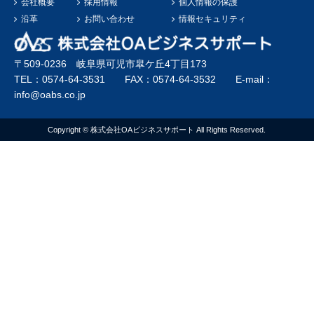
会社概要
採用情報
個人情報の保護
ッ
沿革
お問い合わせ
情報セキュリティ
プ
商
品
〒509-0236 岐阜県可児市皐ケ丘4丁目173
の
TEL：0574-64-3531 FAX：0574-64-3532 E-mail：
お
info@oabs.co.jp
知
ら
Copyright © 株式会社OAビジネスサポート All Rights Reserved.
せ
【特
価
商
品】”
の