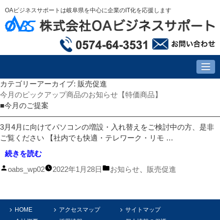
OAビジネスサポートは岐阜県を中心に企業のIT化を応援します
カテゴリーアーカイブ:
販売促進
今月のピックアップ商品のお知らせ【特価商品】
■今月のご提案
―――――――――――――――――――――――――――――
3月4月に向けてパソコンの増設・入れ替えをご検討中の方、是非
ご覧ください 【社内でも快適・テレワーク・リモ …
“今
続きを読む
月
投
カ
oabs_wp02
2022年1月28日
お知らせ
、
販売促進
の
稿
テ
ピ
者:
ゴ
ッ
リ
ク
HOME
アクセスマップ
サイトマップ
ー:
ア